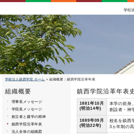
学校法人鎮西学院 ホーム
> 組織概要：鎮西学院沿革年表
組織概要
鎮西学院沿革年表
理事長メッセージ
1881年10月
本学の前身
(明治14年)
学院長メッセージ
創設者・神学
創立者と建学の精神
1889年09月
校名を鎮西
鎮西学院沿革年表
(明治22年)
3ヵ年制の
法人全体の組織図