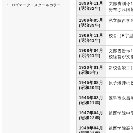
1899年11月
文部省訓令
ロゴマーク・スクールカラー
(明治32年)
発布され困
1906年05月
私立鎮西学
(明治39年)
1906年11月
校舎（E字
(明治41年)
1908年04月
文部省告示
(明治41年)
校経営が文
1930年01月
新校舎竣工
(昭和5年)
1945年08月
原子爆弾の
(昭和20年)
1946年03月
諫早市永昌
(昭和21年)
1947年04月
鎮西学院中
(昭和22年)
1948年04月
鎮西学院高